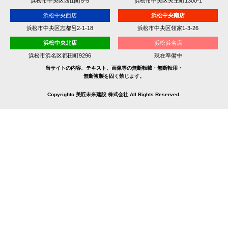
浜松市中央区西山町5-5
浜松市中央区天王町1300-1
浜松中央西店
浜松中央南店
浜松市中央区志都呂2-1-18
浜松市中央区領家1-3-26
浜松中央北店
浜松浜名店
浜松市浜名区都田町9296
現在準備中
当サイトの内容、テキスト、画像等の無断転載・無断転用・
無断複製を固く禁じます。
Copyrightc 美匠未来建設 株式会社 All Rights Reserved.