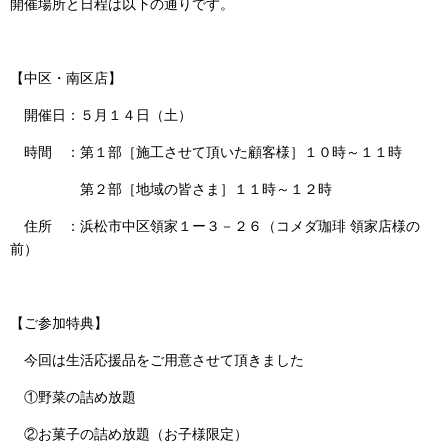
開催場所と日程は以下の通りです。
【中区・南区店】
開催日：５月１４日（土）
時間 ：第１部［施工させて頂いた顧客様］１０時～１１時
第２部［地域の皆さま］１１時～１２時
住所 ：浜松市中区領家１ー３－２６（コメダ珈琲 領家店様の
前）
【ご参加特典】
今回は生活応援品をご用意させて頂きました
①野菜の詰め放題
②お菓子の詰め放題（お子様限定）