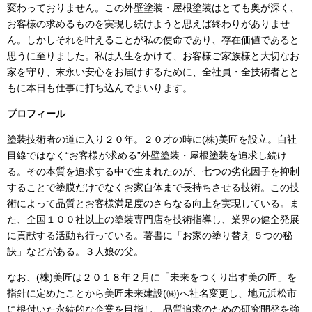
変わっておりません。この外壁塗装・屋根塗装はとても奥が深く、
お客様の求めるものを実現し続けようと思えば終わりがありませ
ん。しかしそれを叶えることが私の使命であり、存在価値であると
思うに至りました。私は人生をかけて、お客様ご家族様と大切なお
家を守り、末永い安心をお届けするために、全社員・全技術者とと
もに本日も仕事に打ち込んでまいります。
プロフィール
塗装技術者の道に入り２０年。２０才の時に
(
株
)
美匠を設立。自社
目線ではなく“お客様が求める”外壁塗装・屋根塗装を追求し続け
る。その本質を追求する中で生まれたのが、七つの劣化因子を抑制
することで塗膜だけでなくお家自体まで長持ちさせる技術。この技
術によって品質とお客様満足度のさらなる向上を実現している。ま
た、全国１００社以上の塗装専門店を技術指導し、業界の健全発展
に貢献する活動も行っている。著書に「お家の塗り替え ５つの秘
訣」などがある。３人娘の父。
なお、
(
株
)
美匠は２０１８年２月に「未来をつくり出す美の匠」を
指針に定めたことから美匠未来建設
(
㈱
)
へ社名変更し、地元浜松市
に根付いた永続的な企業を目指し、品質追求のための研究開発を強