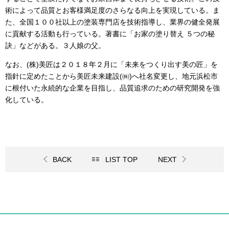
術によって品質とお客様満足度のさらなる向上を実現している。ま
た、全国１００社以上の塗装専門店を技術指導し、業界の健全発展
に貢献する活動も行っている。著書に「お家の塗り替え ５つの秘
訣」などがある。３人娘の父。
なお、
(
株
)
美匠は２０１８年２月に「未来をつくり出す美の匠」を
指針に定めたことから美匠未来建設
(
㈱
)
へ社名変更し、地元浜松市
に根付いた永続的な企業を目指し、品質追求のための研究開発を強
化している。
BACK
LIST TOP
NEXT