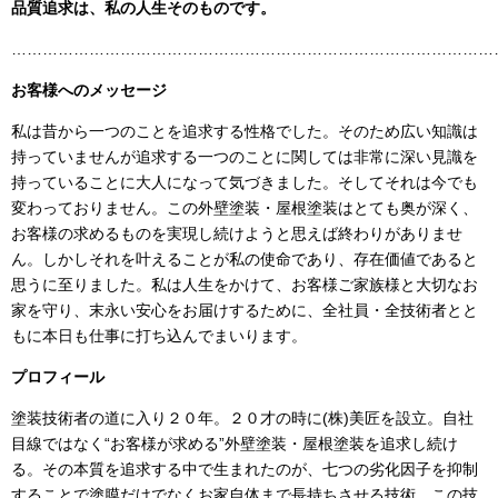
品質追求は、私の人生そのものです。
……………………………………………………………………………………
お客様へのメッセージ
私は昔から一つのことを追求する性格でした。そのため広い知識は
持っていませんが追求する一つのことに関しては非常に深い見識を
持っていることに大人になって気づきました。そしてそれは今でも
変わっておりません。この外壁塗装・屋根塗装はとても奥が深く、
お客様の求めるものを実現し続けようと思えば終わりがありませ
ん。しかしそれを叶えることが私の使命であり、存在価値であると
思うに至りました。私は人生をかけて、お客様ご家族様と大切なお
家を守り、末永い安心をお届けするために、全社員・全技術者とと
もに本日も仕事に打ち込んでまいります。
プロフィール
塗装技術者の道に入り２０年。２０才の時に
(
株
)
美匠を設立。自社
目線ではなく“お客様が求める”外壁塗装・屋根塗装を追求し続け
る。その本質を追求する中で生まれたのが、七つの劣化因子を抑制
することで塗膜だけでなくお家自体まで長持ちさせる技術。この技