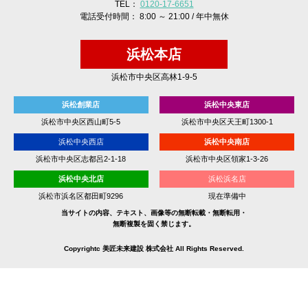
TEL：
0120-17-6651
電話受付時間： 8:00 ～ 21:00 / 年中無休
浜松本店
浜松市中央区高林1-9-5
浜松創業店
浜松中央東店
浜松市中央区西山町5-5
浜松市中央区天王町1300-1
浜松中央西店
浜松中央南店
浜松市中央区志都呂2-1-18
浜松市中央区領家1-3-26
浜松中央北店
浜松浜名店
浜松市浜名区都田町9296
現在準備中
当サイトの内容、テキスト、画像等の無断転載・無断転用・
無断複製を固く禁じます。
Copyrightc 美匠未来建設 株式会社 All Rights Reserved.