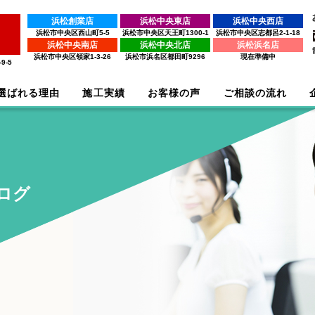
浜松創業店
浜松中央東店
浜松中央西店
浜松市中央区西山町5-5
浜松市中央区天王町1300-1
浜松市中央区志都呂2-1-18
浜松中央南店
浜松中央北店
浜松浜名店
浜松市中央区領家1-3-26
浜松市浜名区都田町9296
現在準備中
9-5
選ばれる理由
施工実績
お客様の声
ご相談の流れ
ログ