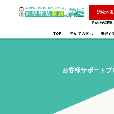
浜松本店
浜松市中央区高林1-
TOP
初めての方へ
美匠が
お客様サポートブ