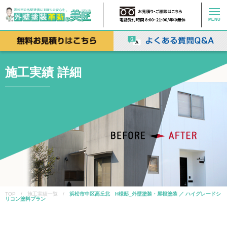
MENU
施工実績 詳細
TOP / 施工実績一覧 /
浜松市中区高丘北 H様邸_外壁塗装・屋根塗装 ／ ハイグレードシ
リコン塗料プラン