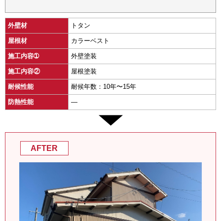
外壁材
トタン
屋根材
カラーベスト
施工内容➀
外壁塗装
施工内容②
屋根塗装
耐候性能
耐候年数：10年〜15年
防熱性能
―
AFTER