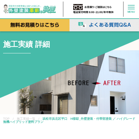
MENU
施工実績 詳細
TOP / 施工実績一覧 /
浜松市浜北区平口 H様邸_外壁塗装・付帯部塗装 ／ ハイグレード
無機ハイブリッド塗料プラン