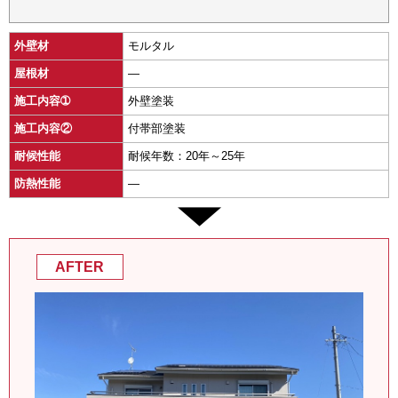
外壁材
モルタル
屋根材
―
施工内容➀
外壁塗装
施工内容②
付帯部塗装
耐候性能
耐候年数：20年～25年
防熱性能
―
AFTER