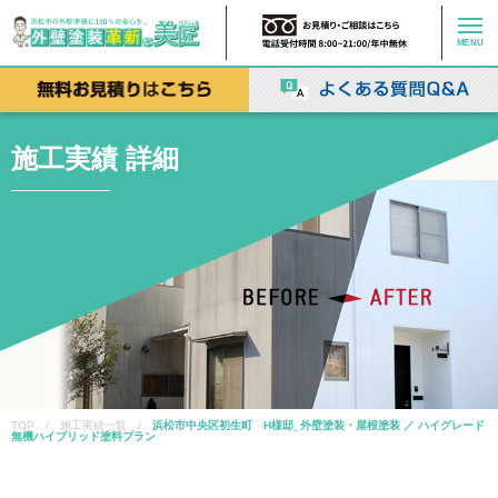
MENU
施工実績 詳細
TOP / 施工実績一覧 /
浜松市中央区初生町 H様邸_外壁塗装・屋根塗装 ／ ハイグレード
無機ハイブリッド塗料プラン