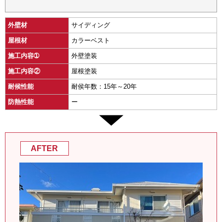
外壁材
サイディング
屋根材
カラーベスト
施工内容➀
外壁塗装
施工内容②
屋根塗装
耐候性能
耐侯年数：15年～20年
防熱性能
ー
AFTER