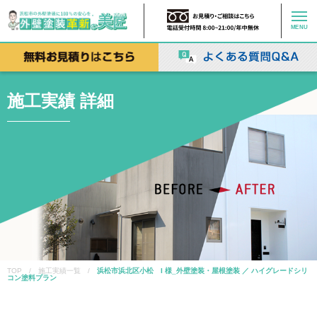
MENU
施工実績 詳細
TOP / 施工実績一覧 /
浜松市浜北区小松 I 様_外壁塗装・屋根塗装 ／ ハイグレードシリ
コン塗料プラン