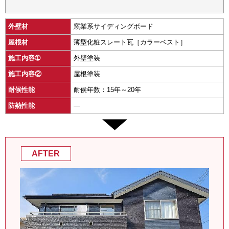
外壁材
窯業系サイディングボード
屋根材
薄型化粧スレート瓦［カラーベスト］
施工内容➀
外壁塗装
施工内容②
屋根塗装
耐候性能
耐侯年数：15年～20年
防熱性能
―
AFTER