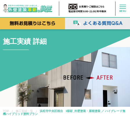
MENU
施工実績 詳細
TOP / 施工実績一覧 /
浜松市中央区桜台 I様邸_外壁塗装・屋根塗装 ／ ハイグレード無
機ハイブリッド塗料プラン