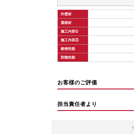
外壁材
屋根材
施工内容➀
施工内容②
耐候性能
防熱性能
お客様のご評価
担当責任者より