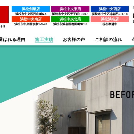
浜松創業店
浜松中央東店
浜松中央西店
浜松市中央区西山町5-5
浜松市中央区天王町1300-1
浜松市中央区志都呂2-1-18
浜松中央南店
浜松中央北店
浜松浜名店
浜松市中央区領家1-3-26
浜松市浜名区都田町9296
現在準備中
9-5
選ばれる理由
施工実績
お客様の声
ご相談の流れ