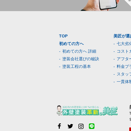
TOP
美匠が選
初めての方へ
七大劣
初めての方へ 詳細
コスト
塗装会社選びの秘訣
アフタ
塗装工程の基本
料金プ
スタッ
一貫体