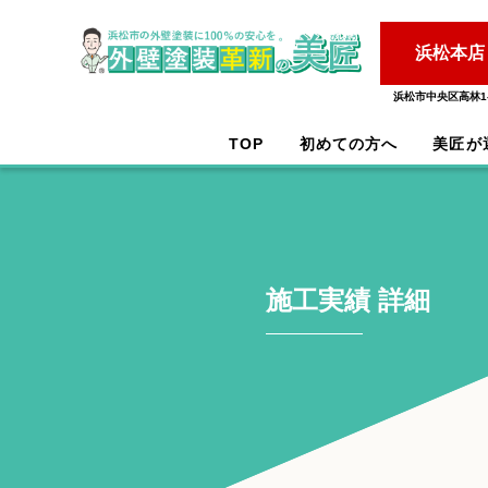
浜松本店
浜松市中央区高林1-
TOP
初めての方へ
美匠が
施工実績 詳細