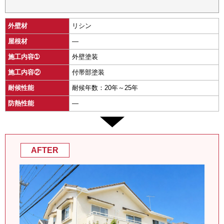
外壁材
リシン
屋根材
―
施工内容➀
外壁塗装
施工内容②
付帯部塗装
耐候性能
耐候年数：20年～25年
防熱性能
―
AFTER