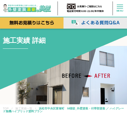
MENU
施工実績 詳細
TOP / 施工実績一覧 /
浜松市中央区富塚町 M様邸_外壁塗装・付帯部塗装 ／ ハイグレー
ド無機ハイブリッド塗料プラン