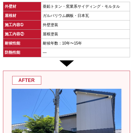
外壁材
亜鉛トタン・窯業系サイディング・モルタル
屋根材
ガルバリウム鋼板・日本瓦
施工内容➀
外壁塗装
施工内容②
屋根塗装
耐候性能
耐候年数：10年〜15年
防熱性能
―
AFTER