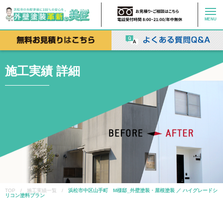
MENU
施工実績 詳細
TOP / 施工実績一覧 /
浜松市中区山手町 M様邸_外壁塗装・屋根塗装 ／ ハイグレードシ
リコン塗料プラン