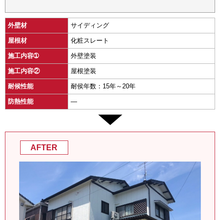
外壁材
サイディング
屋根材
化粧スレート
施工内容➀
外壁塗装
施工内容②
屋根塗装
耐候性能
耐侯年数：15年～20年
防熱性能
―
AFTER