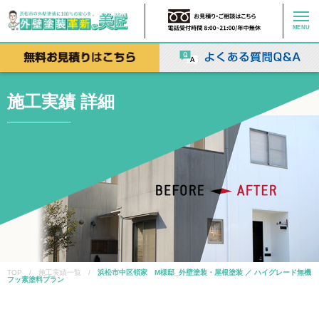
MENU
施工実績 詳細
TOP / 施工実績一覧 /
浜松市中区領家 M様邸_外壁塗装・屋根塗装 ／ ハイグレード無機
フッ素塗料プラン