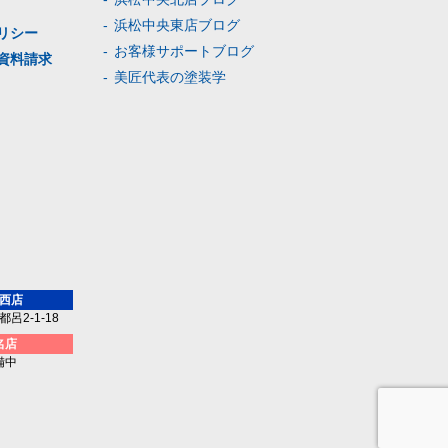
浜松中央東店ブログ
リシー
お客様サポートブログ
資料請求
美匠代表の塗装学
西店
呂2-1-18
名店
備中