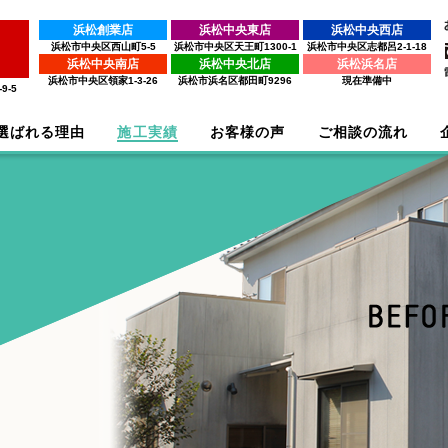
浜松創業店
浜松中央東店
浜松中央西店
浜松市中央区西山町5-5
浜松市中央区天王町1300-1
浜松市中央区志都呂2-1-18
浜松中央南店
浜松中央北店
浜松浜名店
浜松市中央区領家1-3-26
浜松市浜名区都田町9296
現在準備中
9-5
選ばれる理由
施工実績
お客様の声
ご相談の流れ