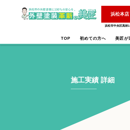
浜松本店
浜松市中央区高林1-
TOP
初めての方へ
美匠が
施工実績 詳細