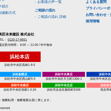
お客様の声一覧
よくある質問
フ紹介
プライバシーポ
ご相談の流れ
制連動方式
お問い合わせ・
ご相談の流れ 詳細
採用情報
美匠未来建設 株式会社
TEL：
0120-17-6651
電話受付時間： 8:00 ～ 21:00 / 年中無休
浜松本店
浜松市中央区高林1-9-5
浜松創業店
浜松中央東店
浜松中央
浜松市中央区西山町5-5
浜松市中央区天王町1300-1
浜松市中央区志都
浜松中央南店
浜松中央北店
浜松浜
浜松市中央区領家1-3-26
浜松市浜名区都田町9296
現在準
・無断転用・
無断複製を固く禁じます。
served.