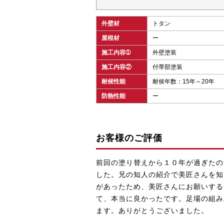
外壁材
トタン
屋根材
ー
施工内容➀
外壁塗装
施工内容②
付帯部塗装
耐候性能
耐侯年数：15年～20年
防熱性能
ー
お客様のご評価
前回の塗り替えから１０年が過ぎたの
した。兄の知人の紹介で美匠さんを知
があったため、美匠さんにお願いする
て、本当に良かったです。足場の組み
ます。ありがとうございました。