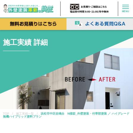
MENU
施工実績 詳細
TOP / 施工実績一覧 /
浜松市中区佐鳴台 N様邸_外壁塗装・付帯部塗装 ／ ハイグレード
無機ハイブリッド塗料プラン