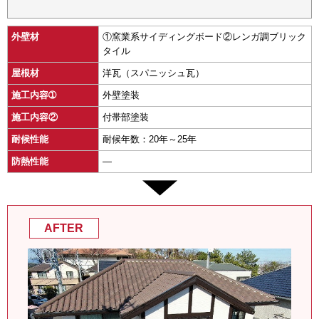
外壁材
①窯業系サイディングボード②レンガ調ブリック
タイル
屋根材
洋瓦（スパニッシュ瓦）
施工内容➀
外壁塗装
施工内容②
付帯部塗装
耐候性能
耐候年数：20年～25年
防熱性能
―
AFTER