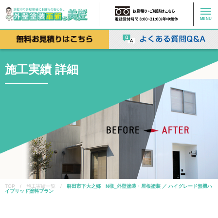
MENU
施工実績 詳細
TOP / 施工実績一覧 /
磐田市下大之郷 N様_外壁塗装・屋根塗装 ／ ハイグレード無機ハ
イブリッド塗料プラン