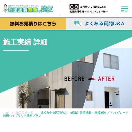
MENU
施工実績 詳細
TOP / 施工実績一覧 /
浜松市中央区和合北 N様邸_外壁塗装・屋根塗装 ／ ハイグレード
無機ハイブリッド塗料プラン