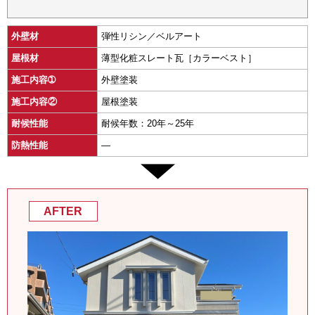
外壁材
弾性リシン／ベルアート
屋根材
薄型化粧スレート瓦［カラーベスト］
施工内容➀
外壁塗装
施工内容②
屋根塗装
耐候性能
耐候年数：20年～25年
防熱性能
―
AFTER