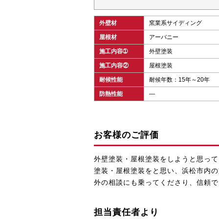
外壁材
窯業系サイディング
屋根材
アーバニー
施工内容➀
外壁塗装
施工内容②
屋根塗装
耐候性能
耐候年数：15年～20年
防熱性能
―
お客様のご評価
外壁塗装・屋根塗装をしようと思って
塗装・屋根塗装をと思い、浜松市内の
外の相談にも乗ってくださり、信頼で
担当責任者より