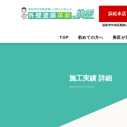
浜松本店
浜松市中央区高林1-
TOP
初めての方へ
美匠が
施工実績 詳細