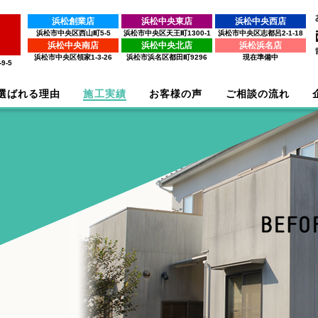
浜松創業店
浜松中央東店
浜松中央西店
浜松市中央区西山町5-5
浜松市中央区天王町1300-1
浜松市中央区志都呂2-1-18
浜松中央南店
浜松中央北店
浜松浜名店
浜松市中央区領家1-3-26
浜松市浜名区都田町9296
現在準備中
9-5
選ばれる理由
施工実績
お客様の声
ご相談の流れ