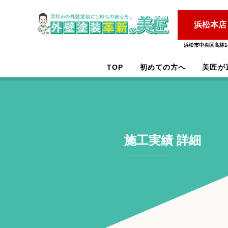
浜松本店
浜松市中央区高林1-
TOP
初めての方へ
美匠が
施工実績 詳細