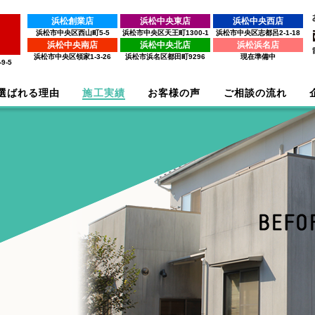
浜松創業店
浜松中央東店
浜松中央西店
浜松市中央区西山町5-5
浜松市中央区天王町1300-1
浜松市中央区志都呂2-1-18
浜松中央南店
浜松中央北店
浜松浜名店
浜松市中央区領家1-3-26
浜松市浜名区都田町9296
現在準備中
9-5
選ばれる理由
施工実績
お客様の声
ご相談の流れ