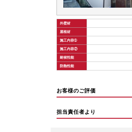
外壁材
屋根材
施工内容➀
施工内容②
耐候性能
防熱性能
お客様のご評価
担当責任者より