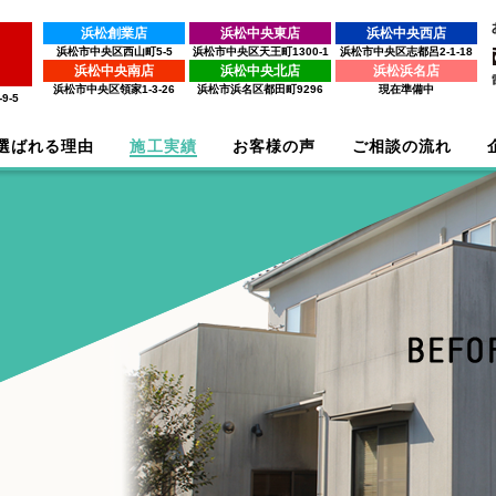
浜松創業店
浜松中央東店
浜松中央西店
浜松市中央区西山町5-5
浜松市中央区天王町1300-1
浜松市中央区志都呂2-1-18
浜松中央南店
浜松中央北店
浜松浜名店
浜松市中央区領家1-3-26
浜松市浜名区都田町9296
現在準備中
9-5
選ばれる理由
施工実績
お客様の声
ご相談の流れ