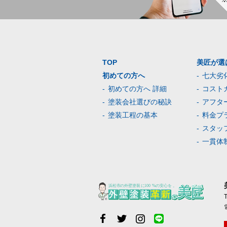
TOP
美匠が選
初めての方へ
七大劣
初めての方へ 詳細
コスト
塗装会社選びの秘訣
アフタ
塗装工程の基本
料金プ
スタッ
一貫体