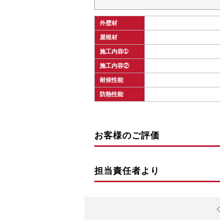
外壁材
屋根材
施工内容➀
施工内容②
耐候性能
防熱性能
お客様のご評価
担当責任者より