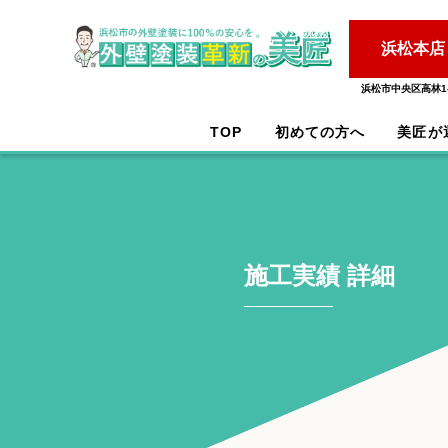
浜松本店
浜松市中央区高林1-
TOP
初めての方へ
美匠が
施工実績 詳細