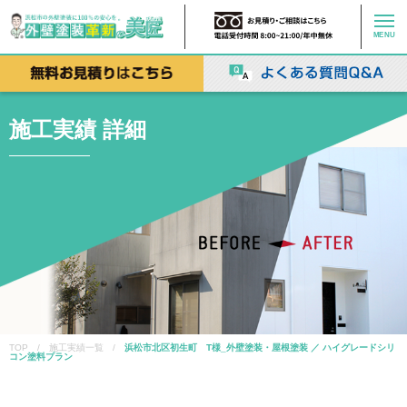
MENU
施工実績 詳細
TOP / 施工実績一覧 /
浜松市北区初生町 T様_外壁塗装・屋根塗装 ／ ハイグレードシリ
コン塗料プラン