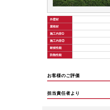
外壁材
屋根材
施工内容➀
施工内容②
耐候性能
防熱性能
お客様のご評価
担当責任者より