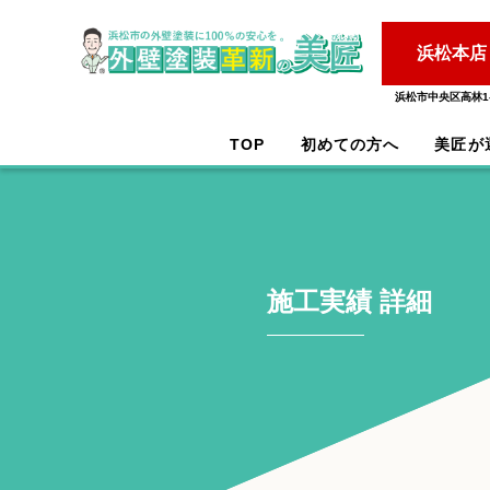
浜松本店
浜松市中央区高林1-
TOP
初めての方へ
美匠が
施工実績 詳細