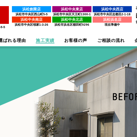
浜松創業店
浜松中央東店
浜松中央西店
浜松市中央区西山町5-5
浜松市中央区天王町1300-1
浜松市中央区志都呂2-1-18
浜松中央南店
浜松中央北店
浜松浜名店
浜松市中央区領家1-3-26
浜松市浜名区都田町9296
現在準備中
9-5
選ばれる理由
施工実績
お客様の声
ご相談の流れ