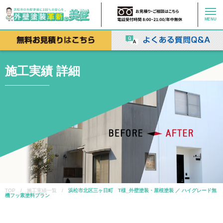
MENU
施工実績 詳細
TOP / 施工実績一覧 /
浜松市北区三ヶ日町 T様_外壁塗装・屋根塗装 ／ ハイグレード無
機フッ素塗料プラン