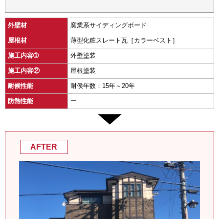
外壁材
窯業系サイディングボード
屋根材
薄型化粧スレート瓦［カラーベスト］
施工内容➀
外壁塗装
施工内容②
屋根塗装
耐候性能
耐侯年数：15年～20年
防熱性能
ー
AFTER