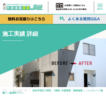
MENU
施工実績 詳細
TOP / 施工実績一覧 /
浜松市西区入野町 T様邸_外壁塗装・屋根塗装 ／ ハイグレード無
機フッ素塗料プラン