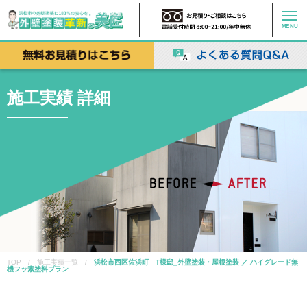
MENU
施工実績 詳細
TOP / 施工実績一覧 /
浜松市西区佐浜町 T様邸_外壁塗装・屋根塗装 ／ ハイグレード無
機フッ素塗料プラン