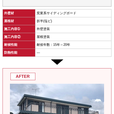
外壁材
窯業系サイディングボード
屋根材
折半(塩ビ)
施工内容➀
外壁塗装
施工内容②
屋根塗装
耐候性能
耐侯年数：15年～20年
防熱性能
―
AFTER