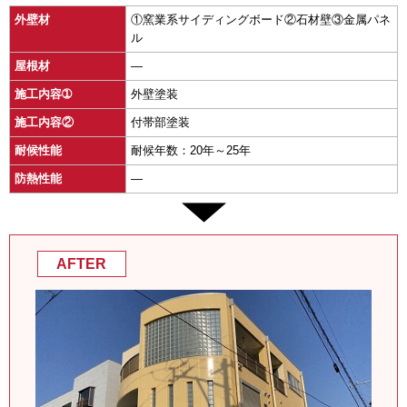
外壁材
①窯業系サイディングボード②石材壁③金属パネ
ル
屋根材
―
施工内容➀
外壁塗装
施工内容②
付帯部塗装
耐候性能
耐候年数：20年～25年
防熱性能
―
AFTER