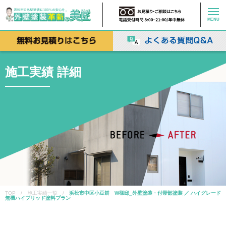
MENU
施工実績 詳細
TOP / 施工実績一覧 /
浜松市中区小豆餅 W様邸_外壁塗装・付帯部塗装 ／ ハイグレード
無機ハイブリッド塗料プラン