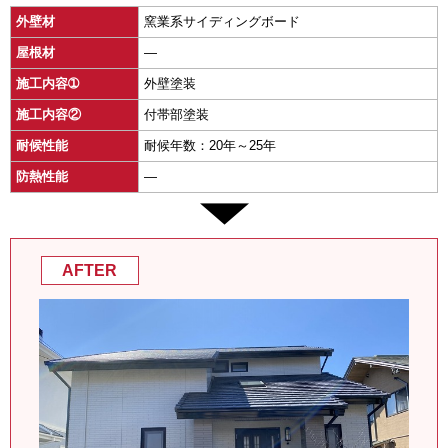
外壁材
窯業系サイディングボード
屋根材
―
施工内容➀
外壁塗装
施工内容②
付帯部塗装
耐候性能
耐候年数：20年～25年
防熱性能
―
AFTER