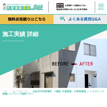
MENU
施工実績 詳細
TOP / 施工実績一覧 /
浜松市中区富塚町 Y様邸_外壁塗装・付帯部塗装 ／ ハイグレード
無機ハイブリッド塗料プラン