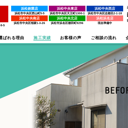
浜松創業店
浜松中央東店
浜松中央西店
浜松市中央区西山町5-5
浜松市中央区天王町1300-1
浜松市中央区志都呂2-1-18
浜松中央南店
浜松中央北店
浜松浜名店
浜松市中央区領家1-3-26
浜松市浜名区都田町9296
現在準備中
9-5
選ばれる理由
施工実績
お客様の声
ご相談の流れ