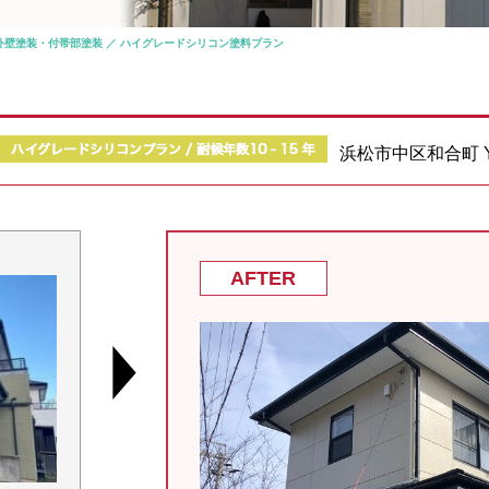
外壁塗装・付帯部塗装 ／ ハイグレードシリコン塗料プラン
浜松市中区和合町
AFTER