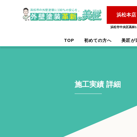
浜松本店
浜松市中央区高林1-
TOP
初めての方へ
美匠が
施工実績 詳細