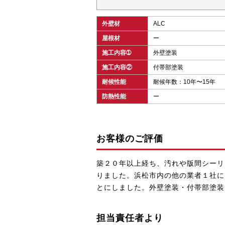
外壁材
ALC
屋根材
ー
施工内容➀
外壁塗装
施工内容②
付帯部塗装
耐候性能
耐候年数：10年〜15年
防熱性能
ー
お客様のご評価
築２０年以上経ち、汚れや版間シーリ
りました。浜松市内の他の業者１社に
とにしました。外壁塗装・付帯部塗装
担当責任者より