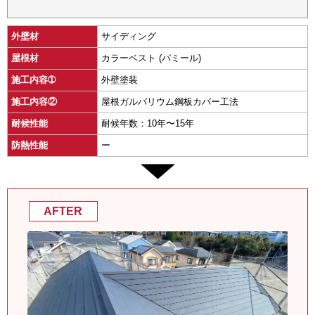
外壁材
サイディング
屋根材
カラーベスト (パミール)
施工内容➀
外壁塗装
施工内容②
屋根ガルバリウム鋼板カバー工法
耐候性能
耐候年数：10年〜15年
防熱性能
ー
AFTER