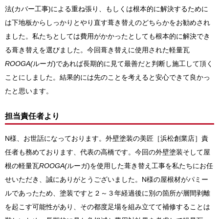
法(カバー工事)による重ね張り、もしくは根本的に解決するために
は下地板からしっかりとやり直す葺き替えのどちらかをお勧めされ
ました。
私たちとしては費用がかかったとしても根本的に解決でき
る葺き替えを選びました。今回葺き替えに使用された
軽量瓦
ROOGA(
ルーガ)
であれば長期的に見て最善だと判断し施工して頂く
ことにしました。結果的には先のことを考えると安心できて良かっ
たと思います。
担当責任者より
N様、お世話になっております。外壁塗装の美匠［浜松創業店］責
任者も務めております、代表の高橋です。今回の外壁塗装そして屋
根の
軽量瓦
ROOGA(
ルーガ)を使用した葺き替え工事
を私たちにお任
せいただき、誠にありがとうございました。N様の屋根材が
パミー
ル
であったため、塗装ですと２～３年経過後に別の箇所が層間剥離
を起こす可能性があり、その都度足場を組み立てて補修することは