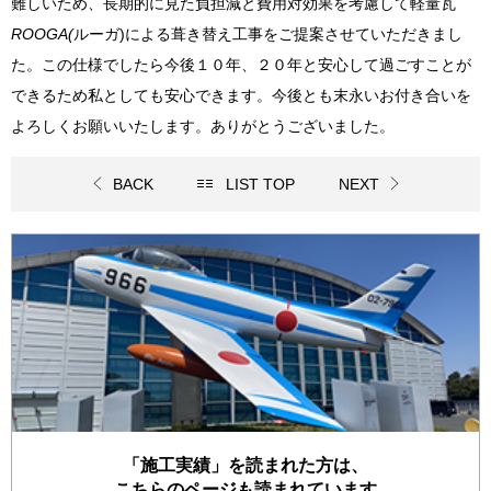
難しいため、長期的に見た負担減と費用対効果を考慮して
軽量瓦
ROOGA(
ルーガ)
による
葺き替え工事
をご提案させていただきまし
た。この仕様でしたら今後１０年、２０年と安心して過ごすことが
できるため私としても安心できます。今後とも末永いお付き合いを
よろしくお願いいたします。ありがとうございました。
BACK
LIST TOP
NEXT
「施工実績」を読まれた方は、
こちらのページも読まれています