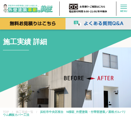
MENU
施工実績 詳細
TOP / 施工実績一覧 /
浜松市中央区桜台 N様邸_外壁塗装・付帯部塗装／屋根ガルバリ
ウム鋼板カバー工法