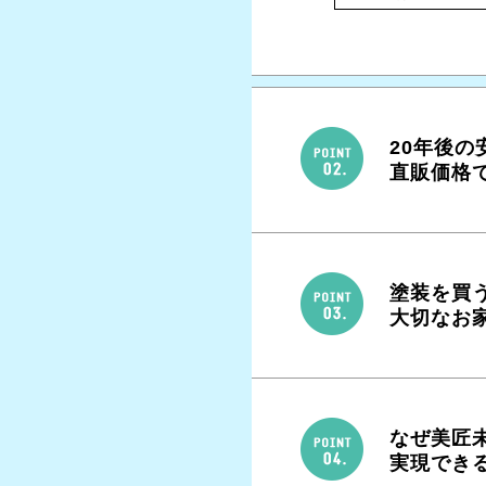
20年後
直販価格
塗装を買
大切なお
なぜ美匠
実現でき