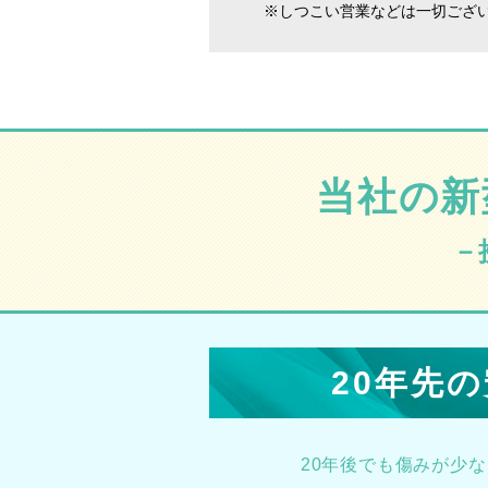
※しつこい営業などは一切ござ
当社の新
－
20年先
20年後でも傷みが少