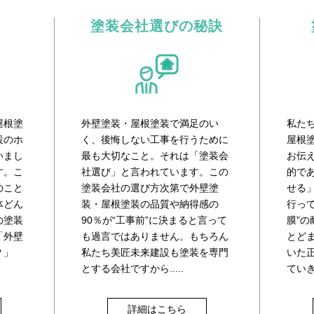
塗装会社選びの秘訣
屋根塗
外壁塗装・屋根塗装で満足のい
私た
設のホ
く、後悔しない工事を行うために
屋根
いまし
最も大切なこと。それは「塗装会
お伝
す。こ
社選び」と言われています。この
的であ
のこと
塗装会社の選び方次第で外壁塗
せる
体どん
装・屋根塗装の品質や納得感の
行っ
の塗装
90％が“工事前”に決まると言って
膜”
「外壁
も過言ではありません。もちろん
とど
？」
私たち美匠未来建設も塗装を専門
いた
とする会社ですから.....
てい
詳細はこちら