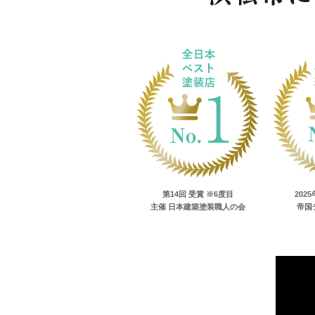
第14回 受賞 ※6度目
202
主催 日本建築塗装職人の会
帝国