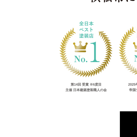
第14回 受賞 ※6度目
202
主催 日本建築塗装職人の会
帝国