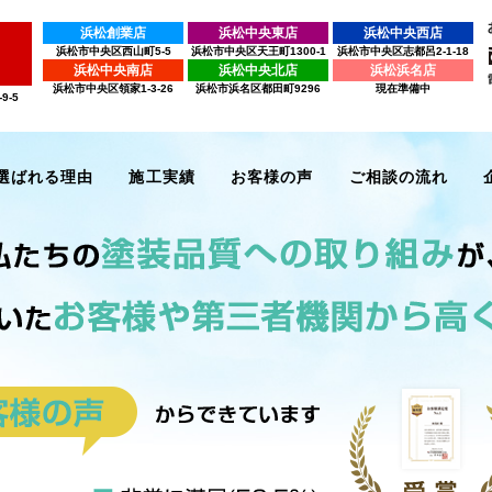
浜松創業店
浜松中央東店
浜松中央西店
浜松市中央区西山町5-5
浜松市中央区天王町1300-1
浜松市中央区志都呂2-1-18
浜松中央南店
浜松中央北店
浜松浜名店
浜松市中央区領家1-3-26
浜松市浜名区都田町9296
現在準備中
9-5
選ばれる理由
施工実績
お客様の声
ご相談の流れ