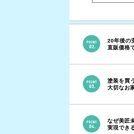
20年後
直販価格
塗装を買
大切なお
なぜ美匠
実現でき