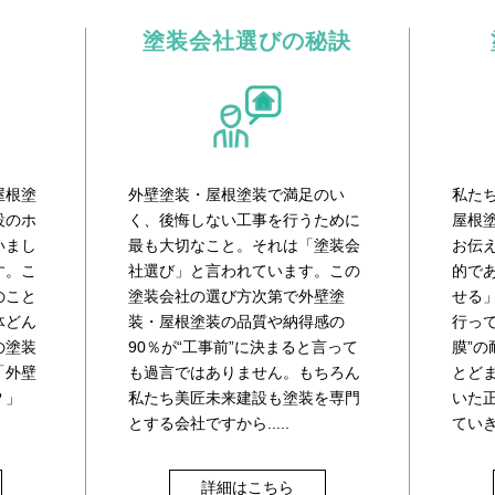
塗装会社選びの秘訣
屋根塗
外壁塗装・屋根塗装で満足のい
私た
設のホ
く、後悔しない工事を行うために
屋根
いまし
最も大切なこと。それは「塗装会
お伝
す。こ
社選び」と言われています。この
的であ
のこと
塗装会社の選び方次第で外壁塗
せる
体どん
装・屋根塗装の品質や納得感の
行っ
の塗装
90％が“工事前”に決まると言って
膜”
「外壁
も過言ではありません。もちろん
とど
？」
私たち美匠未来建設も塗装を専門
いた
とする会社ですから.....
てい
詳細はこちら