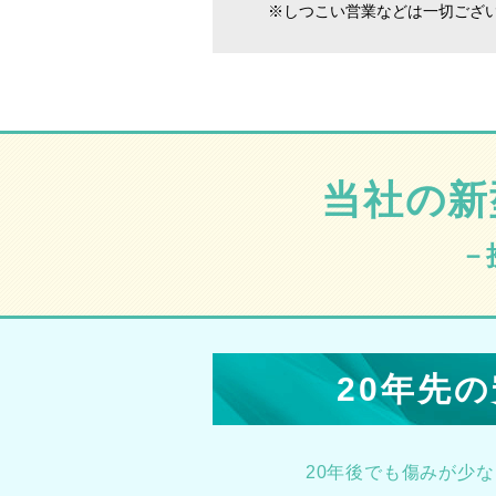
※しつこい営業などは一切ござ
当社の新
－
20年先
20年後でも傷みが少