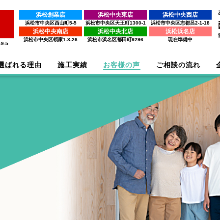
浜松創業店
浜松中央東店
浜松中央西店
浜松市中央区西山町5-5
浜松市中央区天王町1300-1
浜松市中央区志都呂2-1-18
浜松中央南店
浜松中央北店
浜松浜名店
浜松市中央区領家1-3-26
浜松市浜名区都田町9296
現在準備中
9-5
選ばれる理由
施工実績
お客様の声
ご相談の流れ