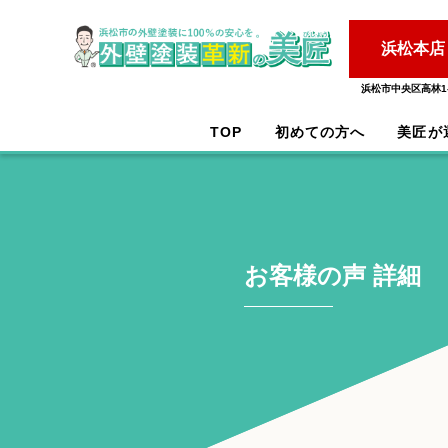
浜松本店
浜松市中央区高林1-
TOP
初めての方へ
美匠が
お客様の声 詳細