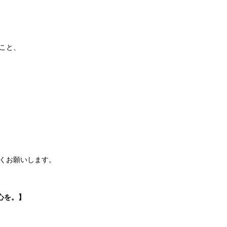
こと、
くお願いします。
心を。】