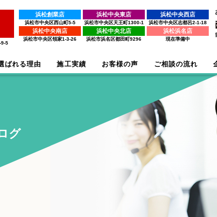
浜松創業店
浜松中央東店
浜松中央西店
浜松市中央区西山町5-5
浜松市中央区天王町1300-1
浜松市中央区志都呂2-1-18
浜松中央南店
浜松中央北店
浜松浜名店
浜松市中央区領家1-3-26
浜松市浜名区都田町9296
現在準備中
9-5
選ばれる理由
施工実績
お客様の声
ご相談の流れ
ログ