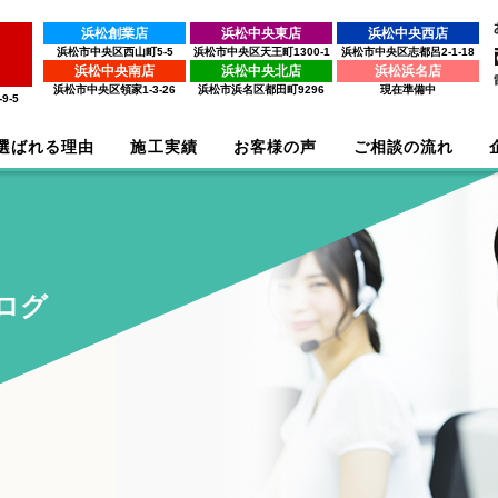
浜松創業店
浜松中央東店
浜松中央西店
浜松市中央区西山町5-5
浜松市中央区天王町1300-1
浜松市中央区志都呂2-1-18
浜松中央南店
浜松中央北店
浜松浜名店
浜松市中央区領家1-3-26
浜松市浜名区都田町9296
現在準備中
9-5
選ばれる理由
施工実績
お客様の声
ご相談の流れ
ログ