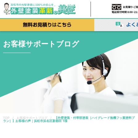
お客様サポートブログ
TOP / お客様サポートブログ /
【外壁塗装・付帯部塗装［ハイグレード無機フッ素塗料プ
ラン］】お客様の声｜浜松市浜名区新都田 T様